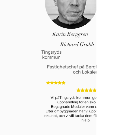
Karin Berggren
Richard Grubb
Tingsryds
kommun
Fastighetschef på Bergfast Bostäder
och Lokaler
Vi påTingsryds kommun genomförde vi en
upphandling för en skolmodul, och
Begagnade Moduler vann upphandlingen.
Efter ombyggnaden har vi uppnått ett fantastiskt
resultat, och vi vill tacka dem för deras ovärderliga
hjälp.