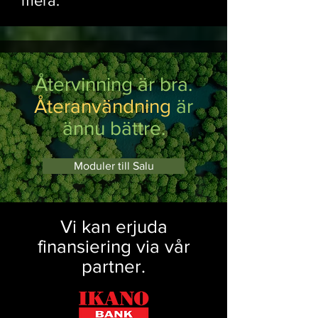
mera.
Återvinning är bra.
Återanvändning
är
ännu bättre.
Moduler till Salu
Vi kan erjuda
finansiering via vår
partner.