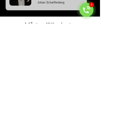
Vårt miljöarbete
Vårt engagemang sträcker sig bortom att
endast tillhandahålla hållbara, estetiskt
tilltalande och praktiska moduler till våra
kunder.
Vi strävar efter att etablera djupa
förtroendeband och varaktiga samarbeten.
Vår verksamhet växer främst genom
rekommendationer från nöjda kunder, men
också genom samarbeten med våra
underleverantörer.
Miljöansvar är en annan stor kärnaspekt av
vår verksamhet. Vi tycker det är viktigt att
återanvända svensktillverkade trämoduler.