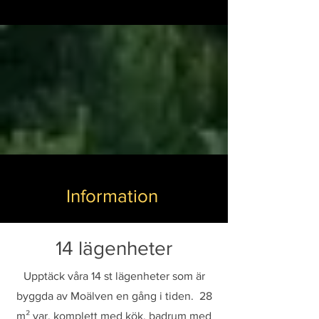
Information
14 lägenheter
Upptäck våra 14 st lägenheter som är
byggda av Moälven en gång i tiden. 28
m² var, komplett med kök, badrum med