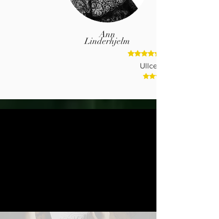
Ann
Linderhjelm
Ullcentrum