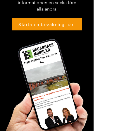
informationen en vecka före
alla andra.
Starta en bevakning här