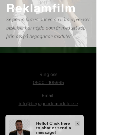
Reklamfilm
Se gärna filmen där en av våra referenser
beskriver hur nöjda dom är med sitt köp
från oss på begagnade moduler.
Ring oss
0500 - 105995
Email
info@begagnademoduler.se
Följ oss på sociala medier