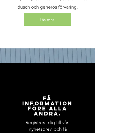
dusch och generös förvaring.
Läs mer
Få
information
före alla
andra.
Registrera dig till vårt
nyhetsbrev, och få