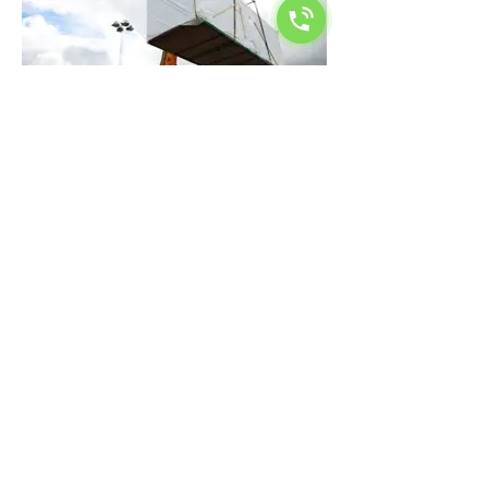
En riktigt bra affär är när vi kan hjälpa
dig hitta det objekt du önskar.